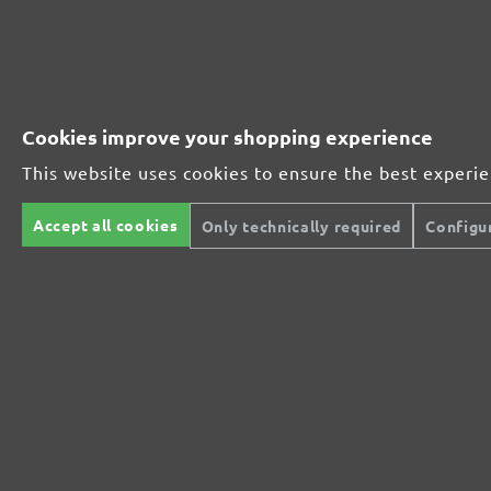
MIOTOOLS
DRYWALL SANDERS
AB
INTERNATIONAL
Longneck Sanders
De
Cookies improve your shopping experience
Compact Drywall
Or
DE
This website uses cookies to ensure the best experi
Sanders
Ha
Si
FR
Dr
RANDOM ORBITAL
Accept all cookies
Only technically required
Configu
IT
Ra
SANDERS
Sa