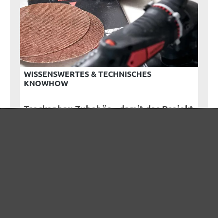
WISSENSWERTES & TECHNISCHES
KNOWHOW
Trockenbau Zubehör – damit das Projekt
ein Erfolg wird
MioTools.de bietet eine Orientierungshilfe,
welche Werkzeuge unerlässlich sind und worauf
man getrost verzichten kann.
Mehr lesen