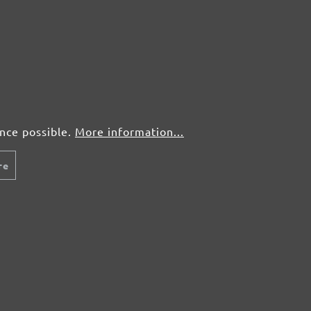
y
Rapid shipping
Free r
charge a
Rapid and reliable shipping with our
You don't 
 orders up
partners DHL and Schenker.
bought? No
rders
of charge.
9. For all
 of
ed for free.
ence possible.
More information...
re
Subscribe for
SL-
Get your 10% v
Your consent to th
accordance with o
SANDING PAPER
SERVICE