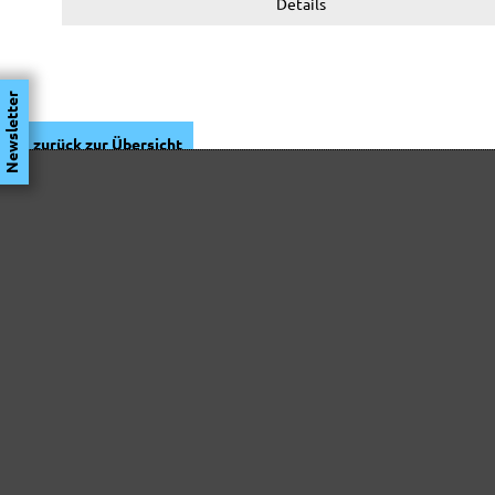
Details
Newsletter
zurück zur Übersicht
TIPPS & TRICKS
WISSE
TECHN
Rigips schleifen
Trocke
Was es beim Schleifen des
Feuch