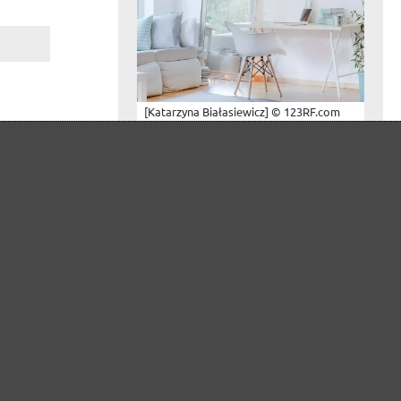
[Katarzyna Białasiewicz] © 123RF.com
TIPPS & TRICKS
Rigipsplatten verspachteln
Der trockene Innenausbau bietet
vielfältige und flexible
Möglichkeiten für die Gestaltung
von Wohnräumen. Nach der
Montage von Rigipsplatten
müssen Fugen und Vertiefungen
Mehr lesen
amit
ird