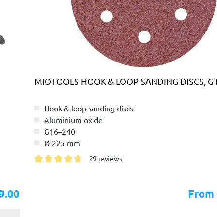
MIOTOOLS HOOK & LOOP SANDING DISCS, G
Hook & loop sanding discs
Aluminium oxide
G16–240
Ø 225 mm
29 reviews
Average rating of 4.7 out of 5 stars
9.00
From 