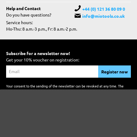
Help and Contact
+44 (0) 121 36 80 09 0
Do you have questions?
info@miotools.co.uk
Service hours:
Mo-Thu: 8 a.m.-3 p.m., Fr: 8 a.m.-2 p.m.
Subscribe for a newsletter now!
Get your 10% voucher on registration:
Register now
Your consent to the sending of the newsletter can be revoked at any time. The
newsletter is sent in accordance with our
privacy policy
and for the purpose of
advertising our own products and services.
DRYWALL SANDERS
Longneck Sanders
Compact Drywall Sanders