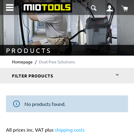
in content
Sho
PRODUCTS
Homepage
Dust-free Solutions
FILTER PRODUCTS
No products found.
All prices inc. VAT plus
shipping costs