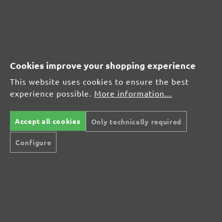
DE
FR
IT
Cookies improve your shopping experience
This website uses cookies to ensure the best
SERVICE
experience possible.
More information...
Who we are
Modes of payment
Ordering & FAQ
Accept all cookies
Only technically required
How do I return an item?
Shipping Conditions & Rates
Configure
Services & Information
Widerrufsformular
GmbH
Contact Us
Imprint
Terms & Conditions